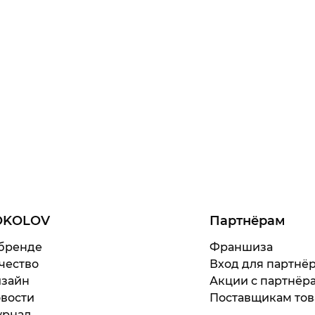
OKOLOV
Партнёрам
бренде
Франшиза
чество
Вход для партнё
зайн
Акции с партнёр
вости
Поставщикам тов
рнал