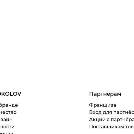
OKOLOV
Партнёрам
бренде
Франшиза
чество
Вход для партнё
зайн
Акции с партнёр
вости
Поставщикам тов
рнал