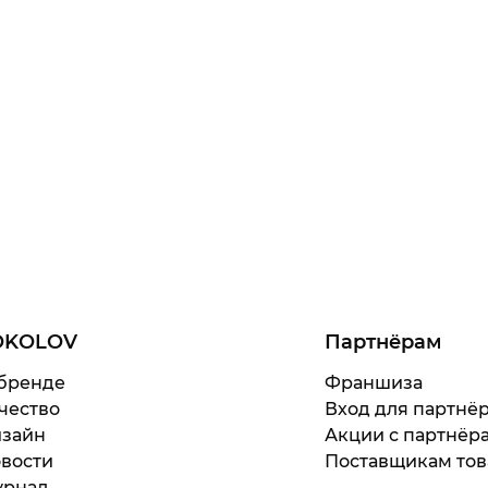
OKOLOV
Партнёрам
бренде
Франшиза
чество
Вход для партнё
зайн
Акции с партнёр
вости
Поставщикам тов
рнал