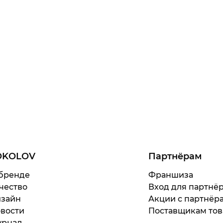
OKOLOV
Партнёрам
бренде
Франшиза
чество
Вход для партнё
зайн
Акции с партнёр
вости
Поставщикам тов
рнал