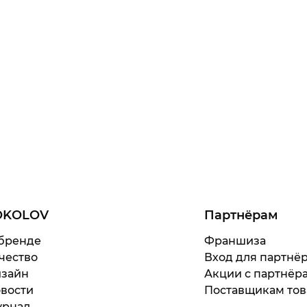
OKOLOV
Партнёрам
бренде
Франшиза
чество
Вход для партнё
зайн
Акции с партнёр
вости
Поставщикам тов
рнал