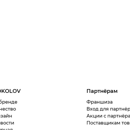
OKOLOV
Партнёрам
бренде
Франшиза
чество
Вход для партнё
зайн
Акции с партнёр
вости
Поставщикам тов
рнал