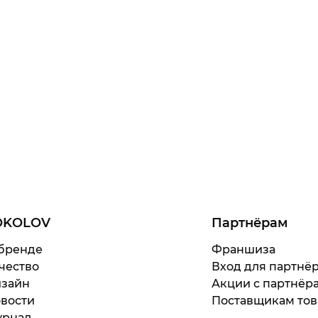
OKOLOV
Партнёрам
бренде
Франшиза
чество
Вход для партнё
зайн
Акции с партнёр
вости
Поставщикам тов
рнал