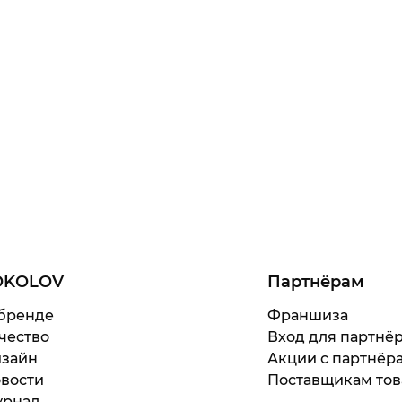
OKOLOV
Партнёрам
бренде
Франшиза
чество
Вход для партнё
зайн
Акции с партнёр
вости
Поставщикам тов
рнал