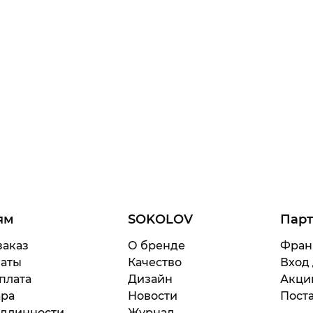
ям
SOKOLOV
Пар
заказ
О бренде
Фран
латы
Качество
Вход
плата
Дизайн
Акци
ара
Новости
Поста
одлинности
Журнал