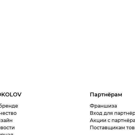
OKOLOV
Партнёрам
бренде
Франшиза
чество
Вход для партнё
зайн
Акции с партнёр
вости
Поставщикам тов
рнал