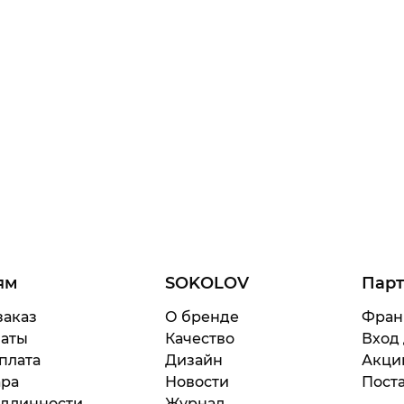
ям
SOKOLOV
Пар
заказ
О бренде
Фран
латы
Качество
Вход
плата
Дизайн
Акци
ара
Новости
Поста
одлинности
Журнал