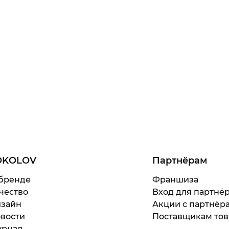
OKOLOV
Партнёрам
бренде
Франшиза
чество
Вход для партнё
зайн
Акции с партнёр
вости
Поставщикам тов
рнал