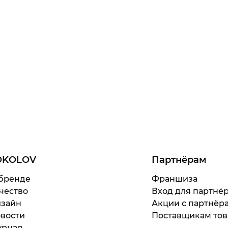
OKOLOV
Партнёрам
бренде
Франшиза
чество
Вход для партнё
зайн
Акции с партнёр
вости
Поставщикам тов
рнал