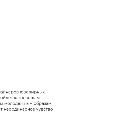
изайнеров ювелирных
ойдёт как к вещам
ным молодёжным образам.
т неординарное чувство