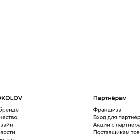
OKOLOV
Партнёрам
бренде
Франшиза
чество
Вход для партнё
зайн
Акции с партнёр
вости
Поставщикам тов
рнал