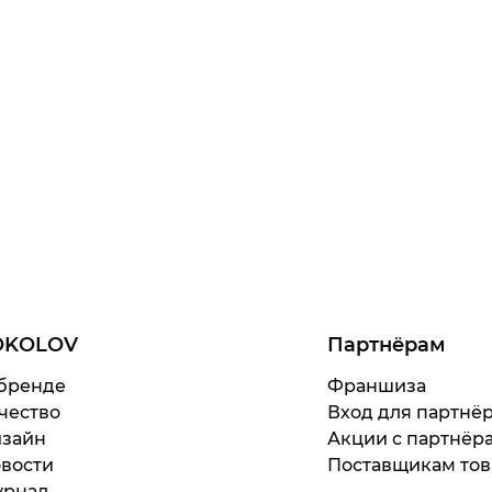
OKOLOV
Партнёрам
бренде
Франшиза
чество
Вход для партнё
зайн
Акции с партнёр
вости
Поставщикам тов
рнал