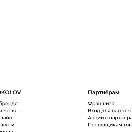
OKOLOV
Партнёрам
бренде
Франшиза
чество
Вход для партнё
зайн
Акции с партнёр
вости
Поставщикам тов
рнал