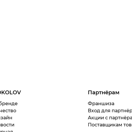
OKOLOV
Партнёрам
бренде
Франшиза
чество
Вход для партнё
зайн
Акции с партнёр
вости
Поставщикам тов
рнал