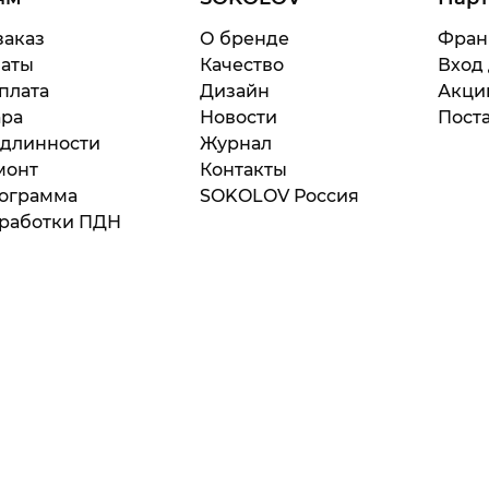
заказ
О бренде
Фран
латы
Качество
Вход
плата
Дизайн
Акци
ара
Новости
Поста
одлинности
Журнал
монт
Контакты
рограмма
SOKOLOV Россия
бработки ПДН