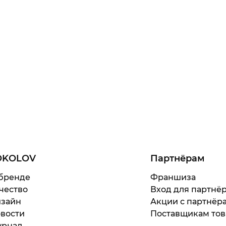
OKOLOV
Партнёрам
бренде
Франшиза
чество
Вход для партнё
зайн
Акции с партнёр
вости
Поставщикам тов
рнал