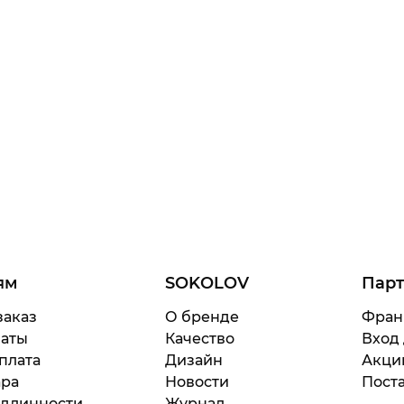
ям
SOKOLOV
Пар
заказ
О бренде
Фран
латы
Качество
Вход
плата
Дизайн
Акци
ара
Новости
Поста
одлинности
Журнал