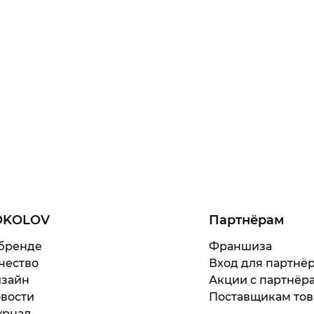
OKOLOV
Партнёрам
бренде
Франшиза
чество
Вход для партнё
зайн
Акции с партнёр
вости
Поставщикам тов
рнал