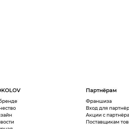
OKOLOV
Партнёрам
бренде
Франшиза
чество
Вход для партнё
зайн
Акции с партнёр
вости
Поставщикам тов
рнал