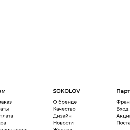
ям
SOKOLOV
Пар
заказ
О бренде
Фран
латы
Качество
Вход
плата
Дизайн
Акци
ара
Новости
Поста
одлинности
Журнал