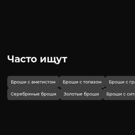
Часто ищут
Броши с аметистом
Броши с топазом
Броши с гр
Серебряные броши
Золотые броши
Броши с си