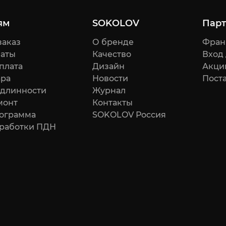
ям
SOKOLOV
Пар
заказ
О бренде
Фран
латы
Качество
Вход
плата
Дизайн
Акци
ара
Новости
Поста
одлинности
Журнал
монт
Контакты
рограмма
SOKOLOV Россия
бработки ПДН