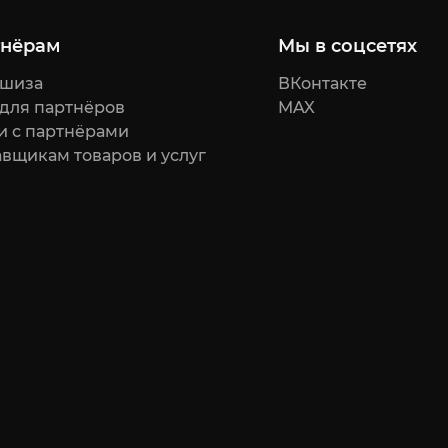
тнёрам
Мы в соцсетях
шиза
ВКонтакте
 для партнёров
MAX
и с партнёрами
вщикам товаров и услуг