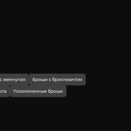
с жемчугом
Броши с бриллиантом
ота
Позолоченные броши