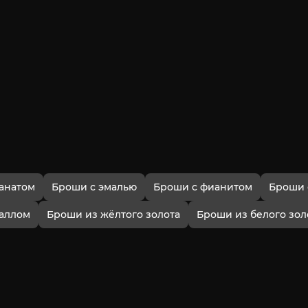
анатом
Броши с эмалью
Броши с фианитом
Броши 
таллом
Броши из жёлтого золота
Броши из белого зол