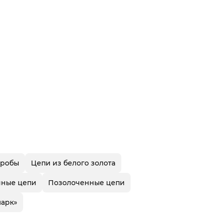
пробы
Цепи из белого золота
яные цепи
Позолоченные цепи
марк»