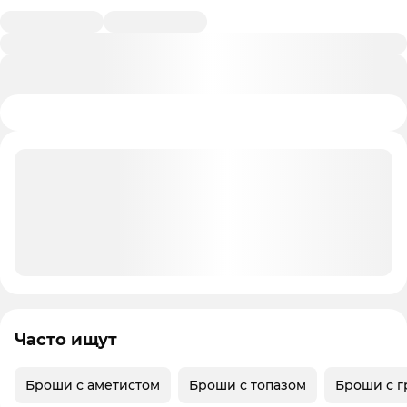
Часто ищут
Броши с аметистом
Броши с топазом
Броши с г