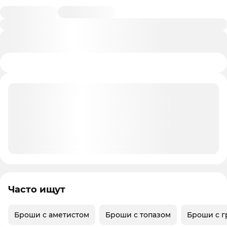
Часто ищут
Броши с аметистом
Броши с топазом
Броши с г