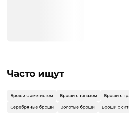
Часто ищут
Броши с аметистом
Броши с топазом
Броши с гр
Серебряные броши
Золотые броши
Броши с си