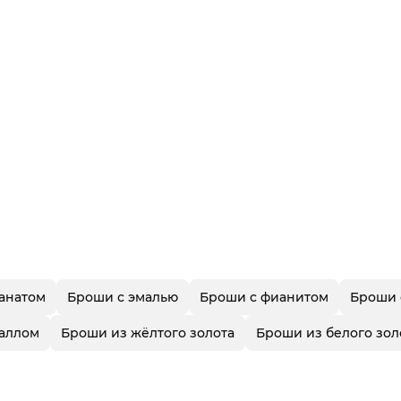
анатом
Броши с эмалью
Броши с фианитом
Броши 
таллом
Броши из жёлтого золота
Броши из белого зол