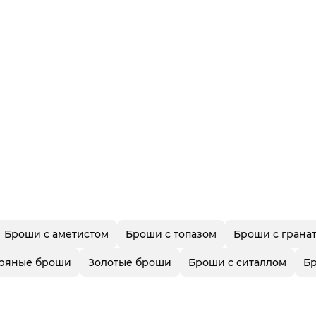
Броши с аметистом
Броши с топазом
Броши с грана
ряные броши
Золотые броши
Броши с ситаллом
Бр