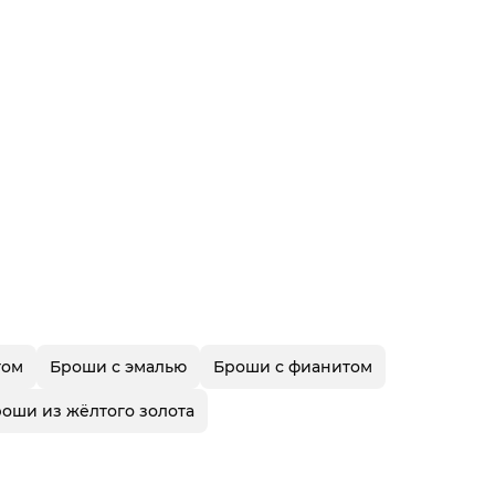
том
Броши с эмалью
Броши с фианитом
оши из жёлтого золота