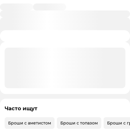
Часто ищут
Броши с аметистом
Броши с топазом
Броши с г