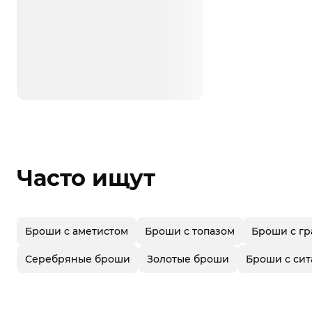
Часто ищут
Броши с аметистом
Броши с топазом
Броши с гр
Серебряные броши
Золотые броши
Броши с си