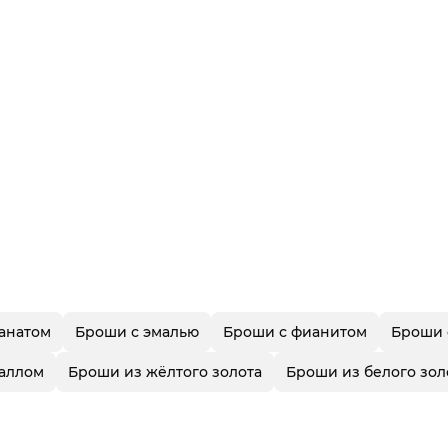
анатом
Броши с эмалью
Броши с фианитом
Броши 
таллом
Броши из жёлтого золота
Броши из белого зол