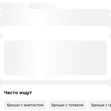
Часто ищут
Броши с аметистом
Броши с топазом
Броши с г