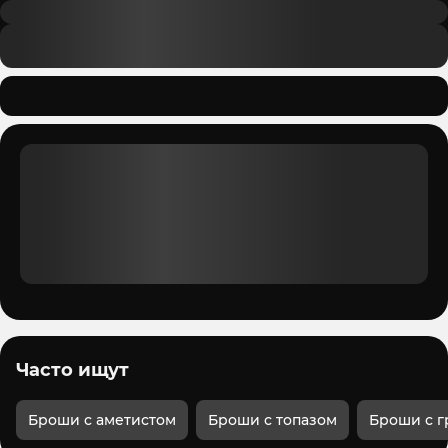
Часто ищут
Броши с аметистом
Броши с топазом
Броши с г